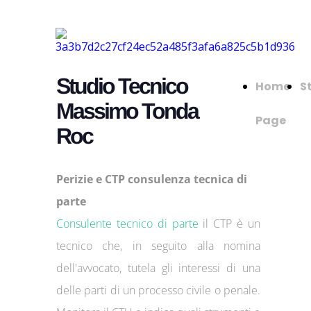
Studio Tecnico
Home
S
Massimo Tonda
Page
Roc
Perizie e CTP consulenza tecnica di
parte
Consulente tecnico di parte
il CTP è un
tecnico che, in seguito alla nomina
dell'avvocato, tutela gli interessi di una
delle parti di un processo civile o penale.