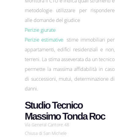
Monitora il CTU e indica quali strumenti e
metodologie utilizzare per rispondere
alle domande del giudice
P
erizie giurate
Perizie estimative
stime immobiliari per
appartamenti, edifici residenziali e non,
terreni. La stima asseverata da un tecnico
permette la massima affidabilità in caso
di successioni, mutui, determinazione di
danni.
Studio Tecnico
Massimo Tonda Roc
Via General Cantore 48
Chiusa di San Michele